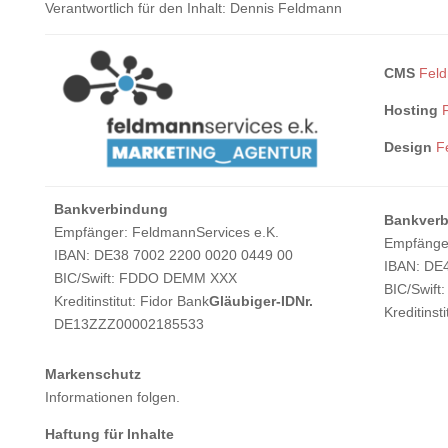
Verantwortlich für den Inhalt: Dennis Feldmann
CMS
Feld
Hosting
Design
F
Bankverbindung
Bankver
Empfänger: FeldmannServices e.K.
Empfänger
IBAN: DE38 7002 2200 0020 0449 00
IBAN: DE
BIC/Swift: FDDO DEMM XXX
BIC/Swif
Kreditinstitut: Fidor Bank
Gläubiger-IDNr.
Kreditinst
DE13ZZZ00002185533
Markenschutz
Informationen folgen.
Haftung für Inhalte